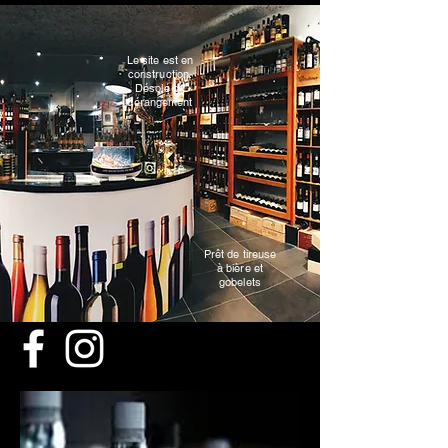
Le site est en
construction.
Désolé du
dérangement
Prêt de tireuse
à bière et
gobelets