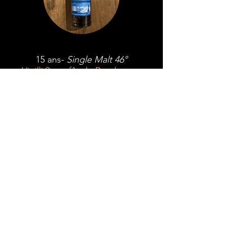
15 ans-
Single Malt 46°
Vieilli 9 ans fût de Bourbon et
6 en fût de Sherry
Riche et intense, il laisse des notes
de fruits, miel et cannelle avec
léger boisé