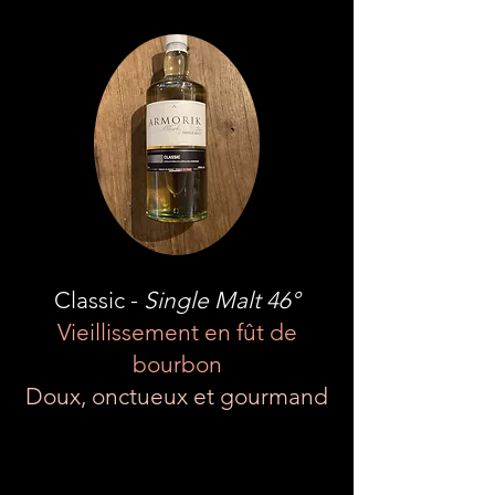
Classic
-
Single Malt 46°
Vieillissement en fût de
bourbon
Doux, onctueux et gourmand