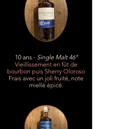
10 ans -
Single Malt 46°
Vieillissement en fût de
bourbon puis Sherry Oloroso
Frais avec un joli fruité, note
miellé épicé.