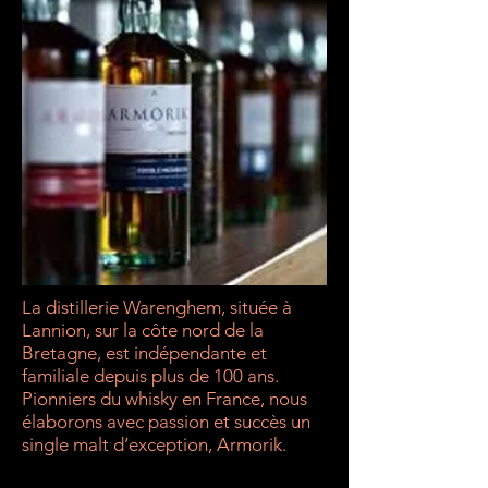
La distillerie Warenghem, située à
Lannion, sur la côte nord de la
Bretagne, est indépendante et
familiale depuis plus de 100 ans.
Pionniers du whisky en France, nous
élaborons avec passion et succès un
single malt d’exception, Armorik.