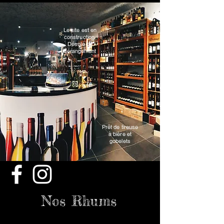
Le site est en
construction.
Désolé du
dérangement
Prêt de tireuse
à bière et
gobelets
Nos Rhums